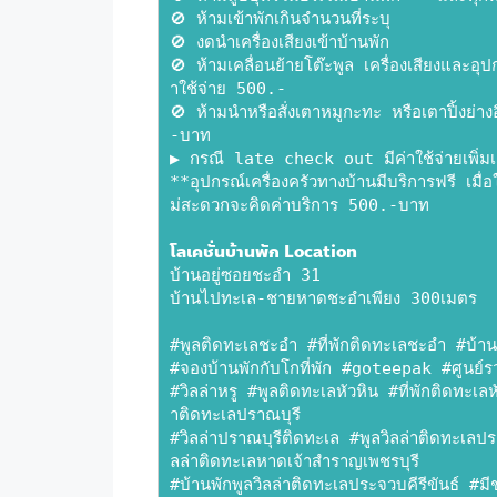
🚫 ห้ามเข้าพักเกินจำนวนที่ระบุ
🚫 งดนำเครื่องเสียงเข้าบ้านพัก
🚫 ห้ามเคลื่อนย้ายโต๊ะพูล เครื่องเสียงและ
าใช้จ่าย 500.-
🚫 ห้ามนำหรือสั่งเตาหมูกะทะ หรือเตาปิ้งย่าง
-บาท
▶️ กรณี late check out มีค่าใช้จ่ายเพิ่ม
**อุปกรณ์เครื่องครัวทางบ้านมีบริการฟรี เมื
ม่สะดวกจะคิดค่าบริการ 500.-บาท
โลเคชั่นบ้านพัก Location
บ้านอยู่ซอยชะอำ 31
บ้านไปทะเล-ชายหาดชะอำเพียง 300เมตร
#พูลติดทะเลชะอำ #ที่พักติดทะเลชะอำ #บ้านพั
#จองบ้านพักกับโกที่พัก #goteepak #ศูนย์รวม
#วิลล่าหรู #พูลติดทะเลหัวหิน #ที่พักติดทะเลห
าติดทะเลปราณบุรี 
#วิลล่าปราณบุรีติดทะเล #พูลวิลล่าติดทะเลปรา
ลล่าติดทะเลหาดเจ้าสำราญเพชรบุรี 
#บ้านพักพูลวิลล่าติดทะเลประจวบคีรีขันธ์ #