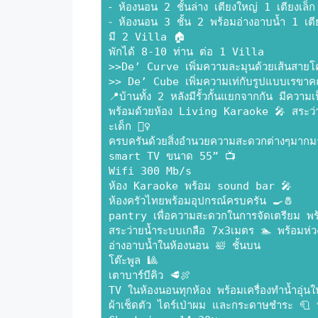
⁃ ห้องนอน 2 ชั้นล่าง เตียงใหญ่ 1 เตียงเล
⁃ ห้องนอน 3 ชั้น 2 พร้อมอ่างอาบน้ำ 1 เตี
มี 2 Villa 🏠
พักได้ 8-10 ท่าน ต่อ 1 Villa
>>De’ Curve เพิ่มความละมุนด้วยเส้นสาย
>> De’ Cube เพิ่มความเท่กับรูปแบบเรขาคณ
📍บ้านทั้ง 2 หลังมีรั้วกั้นแยกจากกัน มีความเ
พร้อมด้วยห้อง Living Karaoke 🎤 สระว่
ะเด็ก 🏊‍♀️
ครบครันด้วยสิ่งอำนวยความสะดวกต่างๆมากมา
smart TV ขนาด 55” 📺
Wifi 300 Mb/s
ห้อง Karaoke พร้อม sound bar 🎤
ห้องครัวไทยพร้อมอุปกรณ์ครบครัน 🍳🧂
pantry เพื่อความสะดวกในการจัดเตรียม พ
สระว่ายน้ำระบบเกลือ 7x3เมตร 🏊 พร้อมห่
อ่างอาบน้ำในห้องนอน 🛀 ชั้นบน
โต๊ะพูล 🎱
เตาบาร์บีคิว 🥩🍖
TV ในห้องนอนทุกห้อง พร้อมเครื่องทำน้ำอุ่นใ
ผ้าเช็ดตัว ไดร์เป่าผม และกระดาษชำระ 🧻 ท