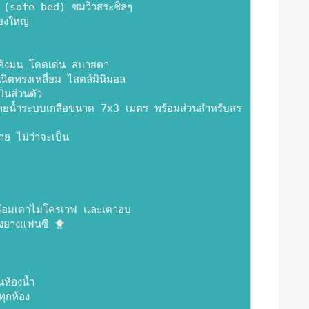
็ก (sofe bed) ชมวิวสระชิลๆ
ยงใหญ่
โค้งมน โดดเด่น สบายตา
ิตทรงเหลี่ยม ไสตล์มินิมอล
ป็นส่วนตัว
ายน้ำระบบเกลือขนาด 7x3 เมตร พร้อมส่วนสำหรับสร
ย ไม่ว่าจะเป็น
ร้อมเตาไมโครเวฟ และเตาอบ
วงยางแฟนซี 🐥
นห้องน้ำ
ุกห้อง