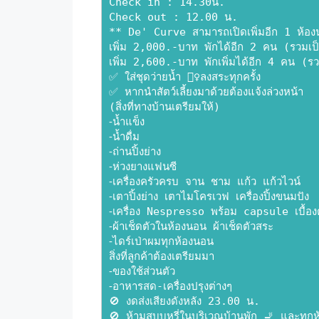
Check in : 14.30น.
Check out : 12.00 น.
** De' Curve สามารถเปิดเพิ่มอีก 1 ห้อง
เพิ่ม 2,000.-บาท พักได้อีก 2 คน (รวมเ
เพิ่ม 2,600.-บาท พักเพิ่มได้อีก 4 คน (
✅ ใส่ชุดว่ายน้ำ 🏊‍♀️ลงสระทุกครั้ง
✅ หากนำสัตว์เลี้ยงมาด้วยต้องแจ้งล่วงหน้า
(สิ่งที่ทางบ้านเตรียมให้)
⁃น้ำแข็ง
⁃น้ำดื่ม
⁃ถ่านปิ้งย่าง
⁃ห่วงยางแฟนซี
⁃เครื่องครัวครบ จาน ชาม แก้ว แก้วไวน์
⁃เตาปิ้งย่าง เตาไมโครเวฟ เครื่องปิ้งขนมปัง
⁃เครื่อง Nespresso พร้อม capsule เบื้อง
⁃ผ้าเช็ดตัวในห้องนอน ผ้าเช็ดตัวสระ
⁃ไดร์เป่าผมทุกห้องนอน
สิ่งที่ลูกค้าต้องเตรียมมา
⁃ของใช้ส่วนตัว
⁃อาหารสด-เครื่องปรุงต่างๆ
🚫 งดส่งเสียงดังหลัง 23.00 น.
🚫 ห้ามสูบบุหรี่ในบริเวณบ้านพัก 🚬 และทุกห