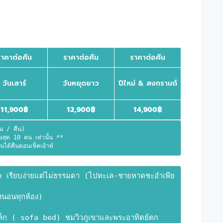
ราคาต่อคืน
ราคาต่อคืน
ราคาต่อคืน
วันเสาร์
วันหยุดยาว
ปีใหม่ & สงกรานต์
11,900
฿
12,900
฿
14,900
฿
คน / คืน)
ูงสุด 10 คน เท่านั้น **
ได้คืนตอนเช็คเอ้าท์
 เรียบง่ายแต่ไม่ธรรมดา (ไปทะเล-ชายหาดชะอำเพีย
งนอนทุกห้อง)
งเล็ก ( sofa bed) ชมวิวภูเขาและพระอาทิตย์ตก