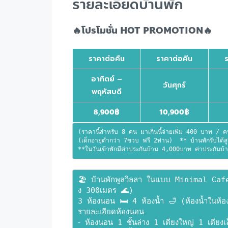
รายละเอียดบ้านพัก
🔥โปรโมชั่น HOT PROMOTION🔥
ราคาต่อคืน
ราคาต่อคืน
อาทิตย์ –
วันศุกร์
พฤหัสบดี
8,900
฿
10,900
฿
(ราคานี้สำหรับ 8 คน มาเกินนี้จ่ายเพิ่ม 400 บาท / 
(เด็กอายุต่ำกว่า 7ขวบ ฟรี 2ท่าน)  ** บ้านพักรับได้ส
**ในวันเข้าพักมีค่าประกันบ้าน 4,000บาท ค่าประกันบ้าน
🏖 บ้านพักพูลวิลลา ในแบบ Minimal Cafe
ง 300เมตร 🌊)
3 ห้องนอน 🛏 4 ห้องน้ำ 🛁 (ห้องน้ำในห้อ
รายละเอียดห้องนอน
⁃ ห้องนอน 1 ชั้นล่าง 1 เตียงใหญ่ 1 เตีย