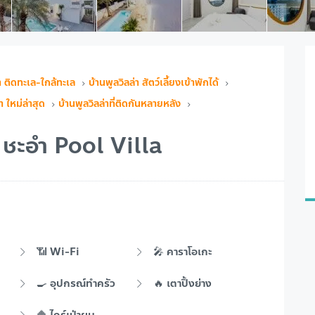
่า ติดทะเล-ใกล้ทะเล
บ้านพูลวิลล่า สัตว์เลี้ยงเข้าพักได้
ำ ใหม่ล่าสุด
บ้านพูลวิลล่าที่ติดกันหลายหลัง
ชะอำ Pool Villa
📶 Wi-Fi
🎤 คาราโอเกะ
🍳 อุปกรณ์ทำครัว
🔥 เตาปิ้งย่าง
🔶 ไดร์เป่าผม