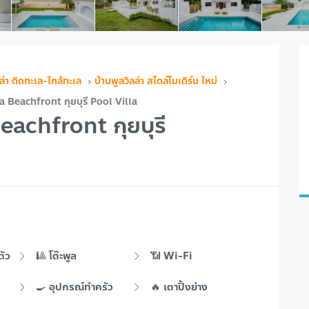
ล่า ติดทะเล-ใกล้ทะเล
บ้านพูลวิลล่า สไตล์โมเดิร์น ใหม่
 Beachfront กุยบุรี Pool Villa
achfront กุยบุรี
ตัว
🎱 โต๊ะพูล
📶 Wi-Fi
🍳 อุปกรณ์ทำครัว
🔥 เตาปิ้งย่าง