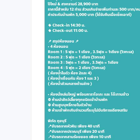
ปีใหม่ & สงกรานต์ 28,900 บาท 
ราคานี้สำหรับ 12 ท่าน ส่วนเกินจ่ายเพิ่มท่านละ 500 บาท/ค
ค่าประกันบ้านพัก 5,000 บาท (ได้รับคืนเมื่อเช็คเอาท์)
🌵 Check-in 14:30 น.
🌵 Check-out 11:00 น.
📌 สรุปห้องนอน 📌
• 4 ห้องนอน
Room 1 : 5 ฟุต = 1 เตียง , 3.5ฟุต = 1เตียง (วิวทะเล)
Room 2 : 5 ฟุต = 1 เตียง (วิวทะเล)
Room 3 : 5ฟุต = 1 เตียง , 3.5ฟุต = 1เตียง
Room 4 : 5 ฟุต = 2 เตียง (วิวทะเล)
( ห้องน้ำในตัว ห้อง 2และ 4)
( ห้องน้ำเชื่อมกัน ห้อง 1 และ 3 )
( ห้องน้ำส่วนกลางด้านล่าง )
• ห้องนั่งเล่นใหญ่ พร้อมคาราโอเกะ และ โต๊ะทานข้าว
⛔️ ห้ามนำสัตว์เลี้ยงทุกชนิดเข้าบ้านพัก
⛔️ ห้ามสูบบุหรี่ภายในตัวบ้าน
⛔️ ห้ามเข้าพักเกินจำนวนที่ระบุไม่มีบริการเตียงเสริม
พิกัด กุยบุรี
📍ขับรถจากหัวหิน เพียง 40 นาที
📍ขับรถจากปราณบุรี เพียง 20 นาที
📍ขับรถจากสามร้อยยอด เพียง 10 นาที