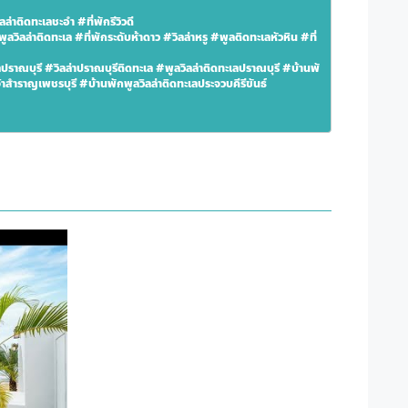
่าติดทะเลชะอำ #ที่พักรีวิวดี 
ลล่าติดทะเล #ที่พักระดับห้าดาว #วิลล่าหรู #พูลติดทะเลหัวหิน #ที่
้าสำราญเพชรบุรี #บ้านพักพูลวิลล่าติดทะเลประจวบคีรีขันธ์