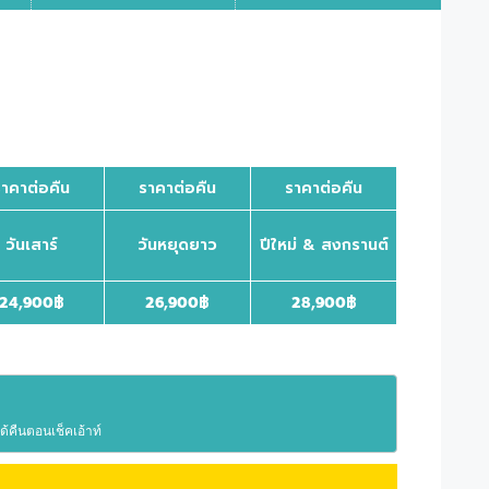
ราคาต่อคืน
ราคาต่อคืน
ราคาต่อคืน
วันเสาร์
วันหยุดยาว
ปีใหม่ & สงกรานต์
24,900
฿
26,900
฿
28,900
฿
้คืนตอนเช็คเอ้าท์