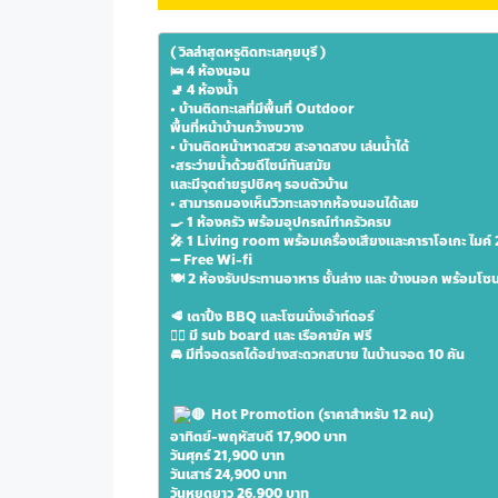
( วิลล่าสุดหรูติดทะเลกุยบุรี )
🛌 4 ห้องนอน
🚽 4 ห้องน้ำ
• บ้านติดทะเลที่มีพื้นที่ Outdoor
พื้นที่หน้าบ้านกว้างขวาง
• บ้านติดหน้าหาดสวย สะอาดสงบ เล่นน้ำได้
•สระว่ายน้ำด้วยดีไซน์ทันสมัย
และมีจุดถ่ายรูปชิคๆ รอบตัวบ้าน
• สามารถมองเห็นวิวทะเลจากห้องนอนได้เลย
🍳 1 ห้องครัว พร้อมอุปกรณ์ทำครัวครบ
🎤 1 Living room พร้อมเครื่องเสียงและคาราโอเกะ ไมค์ 2
➖ Free Wi-fi
🍽 2 ห้องรับประทานอาหาร ชั้นล่าง และ ข้างนอก พร้อมโซนน
🥩 เตาปิ้ง BBQ และโซนนั่งเอ้าท์ดอร์
🏄‍♂️ มี sub board และ เรือคายัค ฟรี
🚘 มีที่จอดรถได้อย่างสะดวกสบาย ในบ้านจอด 10 คัน
 Hot Promotion (ราคาสำหรับ 12 คน)
อาทิตย์-พฤหัสบดี 17,900 บาท 
วันศุกร์ 21,900 บาท 
วันเสาร์ 24,900 บาท 
วันหยุดยาว 26,900 บาท 