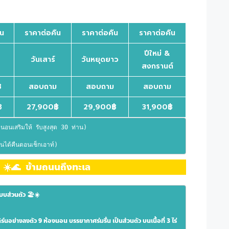
ืน
ราคาต่อคืน
ราคาต่อคืน
ราคาต่อคืน
ปีใหม่ &
วันเสาร์
วันหยุดยาว
สงกรานต์
฿
สอบถาม
สอบถาม
สอบถาม
฿
27,900฿
29,900฿
31,900฿
นอนเสริมให้ รับสูงสุด 30 ท่าน)
นได้คืนตอนเช็กเอาท์)
 ☀️🌊  ข้ามถนนถึงทะเล
แบบส่วนตัว 🏖☀️
อย่างลงตัว 9 ห้องนอน บรรยากาศร่มรื่น เป็นส่วนตัว บนเนื้อที่ 3 ไร่ 