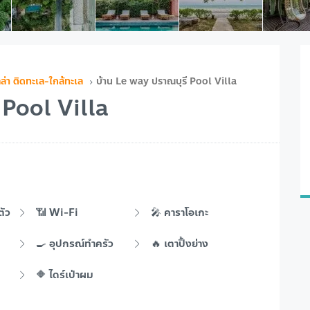
ลล่า ติดทะเล-ใกล้ทะเล
บ้าน Le way ปราณบุรี Pool Villa
 Pool Villa
ตัว
📶 Wi-Fi
🎤 คาราโอเกะ
🍳 อุปกรณ์ทำครัว
🔥 เตาปิ้งย่าง
🔶 ไดร์เป่าผม