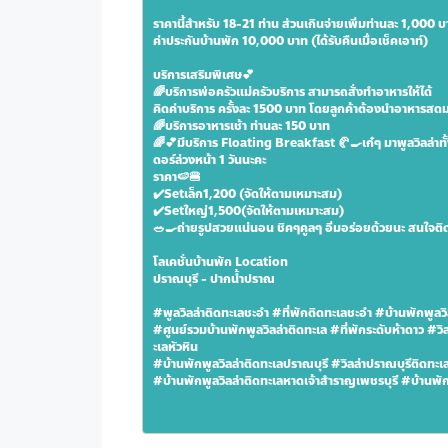
ราคานี้สำหรับ 18-21 ท่าน ส่วนเกินจ่ายเพิ่มท่านละ 1,000 
ค่าประกันบ้านพัก 10,000 บาท (ได้รับคืนเมื่อเช็คเอาท์)
บริการเสริมพิเศษ💕
🌈บริการพ่อครัวแม่ครัวบริการ สามารถสั่งทำอาหารให้ได้
คิดค่าบริการ ครั้งละ 1500 บาท โดยลูกค้าต้องนำอาหารส
🌈บริการอาหารเช้า ท่านละ 150 บาท
🌈💕มีบริการ Floating Breakfast 🥐🍳เก๋ๆ มาพูลวิลล่าทั้
ดอร์ล่วงหน้า 1 วันนะคะ
ราคา🍉🍔
✔️Setเล็ก1,200 (จัดให้ตามเหมาะสม)
✔️Setใหญ่1,500(จัดให้ตามเหมาะสม)
🥗🍳ถ่ายรูปสวยแน่นอน ชิคๆคูลๆ อิ่มอร่อยด้วยนะ สนใจติดต
โลเคชั่นบ้านพัก Location
ปราณบุรี - ปากน้ำปราณ
#พูลวิลล่าติดทะเลชะอำ #ที่พักติดทะเลชะอำ #บ้านพักพูลวิ
#ศูนย์รวมบ้านพักพูลวิลล่าติดทะเล #ที่พักระดับห้าดาว #วิล
ะเลหัวหิน
#บ้านพักพูลวิลล่าติดทะเลปราณบุรี #วิลล่าปราณบุรีติดทะเล
#บ้านพักพูลวิลล่าติดทะเลหาดเจ้าสำราญเพชรบุรี #บ้านพักพ