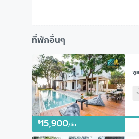
ที่พักอื่นๆ
ว
15,900
฿
/คืน