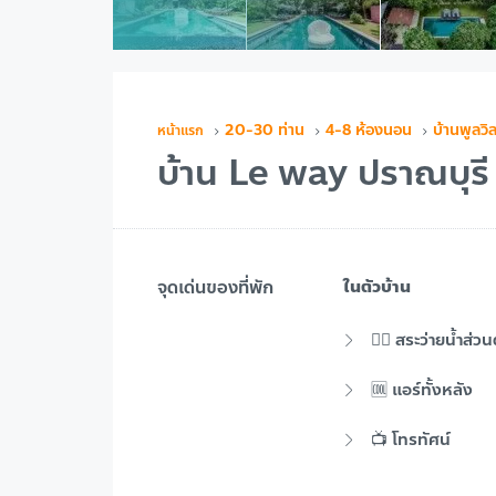
20-30 ท่าน
4-8 ห้องนอน
บ้านพูลวิ
บ้าน Le way ปราณบุรี
จุดเด่นของที่พัก
ในตัวบ้าน
🏊‍♂️ สระว่ายน้ำส่วน
🆒 แอร์ทั้งหลัง
📺 โทรทัศน์