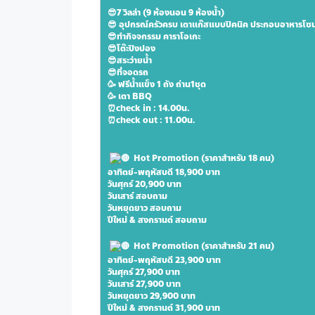
“
😎7 วิลล่า (9 ห้องนอน 9 ห้องน้ำ)
😎 อุปกรณ์ครัวครบ เตาแก๊สแบบปิคนิค ประกอบอาหารโซ
😎ทำกิจจกรรม คาราโอเกะ
😎โต๊ะปิงปอง
😎สระว่ายน้ำ
😎ที่จอดรถ
🥳 ฟรีน้ำแข็ง 1 ถัง ถ่าน1ชุด
🥳 เตา BBQ
⏰check in : 14.00น.
⏰check out : 11.00น.
 Hot Promotion (ราคาสำหรับ 18 คน)
อาทิตย์-พฤหัสบดี 18,900 บาท 
วันศุกร์ 20,900 บาท 
วันเสาร์ สอบถาม 
วันหยุดยาว สอบถาม
ปีใหม่ & สงกรานต์ สอบถาม
 Hot Promotion (ราคาสำหรับ 21 คน)
อาทิตย์-พฤหัสบดี 23,900 บาท 
วันศุกร์ 27,900 บาท 
วันเสาร์ 27,900 บาท 
วันหยุดยาว 29,900 บาท 
ปีใหม่ & สงกรานต์ 31,900 บาท 