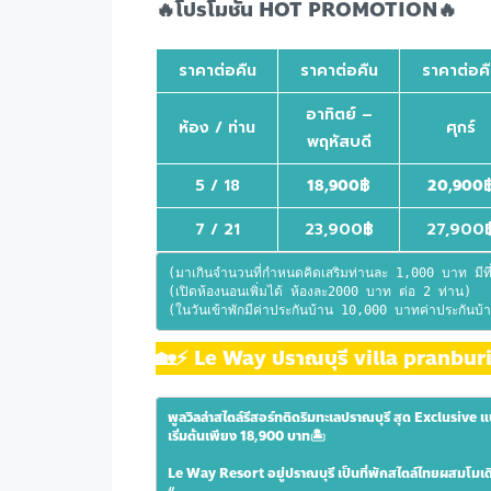
🔥โปรโมชั่น HOT PROMOTION🔥
ราคาต่อคืน
ราคาต่อคืน
ราคาต่อค
อาทิตย์ –
ห้อง / ท่าน
ศุกร์
พฤหัสบดี
5 / 18
18,900
฿
20,900
7 / 21
23,900฿
27,900
(มาเกินจำนวนที่กำหนดคิดเสริมท่านละ 1,000 บาท มีที่
(เปิดห้องนอนเพิ่มได้ ห้องละ2000 บาท ต่อ 2 ท่าน)
(ในวันเข้าพักมีค่าประกันบ้าน 10,000 บาทค่าประกันบ้า
🏡⚡️ Le Way ปราณบุรี villa pranburi
พูลวิลล่าสไตล์รีสอร์ทติดริมทะเลปราณบุรี สุด Exclusive 
เริ่มต้นเพียง 18,900 บาท🏝
Le Way Resort อยู่ปราณบุรี เป็นที่พักสไตล์ไทยผสมโมเดิร์น