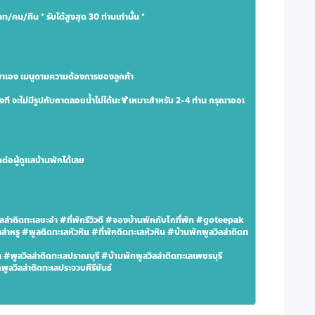
บาท/คน/คืน 
* รับได้สูงสุด 30 ท่านเท่านั้น *
ดมาเอง เมนูตามความต้องการของลูกค้า
งที จะไม่มีรูปกับถาดลอยน้ำไม่ได้นะ🍹เหมาะสำหรับ 2-4 ท่าน กรุณาออเ
่อผู้ดูแลบ้านพักได้เลย
ลล่าติดทะเลชะอำ #ที่พักรีวิวดี #จองบ้านพักกับโกที่พัก #goteepak 
ล่าหรู #พูลติดทะเลหัวหิน #ที่พักติดทะเลหัวหิน #บ้านพักพูลวิลล่าติดท
 #พูลวิลล่าติดทะเลปราณบุรี #บ้านพักพูลวิลล่าติดทะเลเพชรบุรี 
ูลวิลล่าติดทะเลประจวบคีรีขันธ์