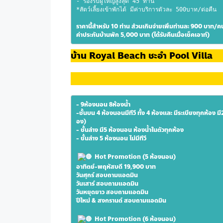
- รองรับผู้ใหญ่สูงสุด 45 ท่าน
*สัตว์เลี้ยงเข้าพักได้ มีค่าบริการตัวละ 500บาท/ต่อคืน
ราคานี้สำหรับ 10 ท่าน ส่วนเกินจ่ายเพิ่มท่านละ 900 บาท/ค
ค่าประกันบ้านพัก 5,000 บาท (ได้รับคืนเมื่อเช็คเอาท์)
บ้าน Royal Beach ชะอำ Pool Villa
- 9ห้องนอน 8ห้องน้ำ
-ชั้นบน 4 ห้องนอนมีทีวี ทั้ง 4 ห้องและ มีระเบียงทุกห้อง มี
อง)
- ชั้นล่าง มี5 ห้องนอน ห้องน้ำในตัวทุกห้อง
- ชั้นล่าง 5 ห้องนอน ไม่มีทีวี
 Hot Promotion (5 ห้องนอน)
อาทิตย์-พฤหัสบดี 19,900 บาท 
วันศุกร์ สอบถามแอดมิน 
วันเสาร์ สอบถามแอดมิน
วันหยุดยาว สอบถามแอดมิน
ปีใหม่ & สงกรานต์ สอบถามแอดมิน
 Hot Promotion (6 ห้องนอน)