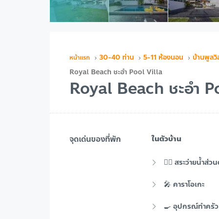
30-40 ท่าน
5-11 ห้องนอน
บ้านพูลวิ
Royal Beach ชะอำ Pool Villa
Royal Beach ชะอำ Po
จุดเด่นของที่พัก
ในตัวบ้าน
🏊‍♂️ สระว่ายน้ำส่วน
🎤 คาราโอเกะ
🍳 อุปกรณ์ทำครัว