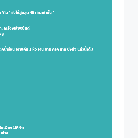
น/คืน 
* รับได้สูงสุด 45 ท่านเท่านั้น *
เครื่องเสียงชั้นดี
พลู
ำร้อน เตาแก้ส 2 หัว จาน ชาม ครก สาก ซึ้งนึ่ง แก้วน้ำดื่ม
นเพียงไม่กี่ก้าว
บข้าง