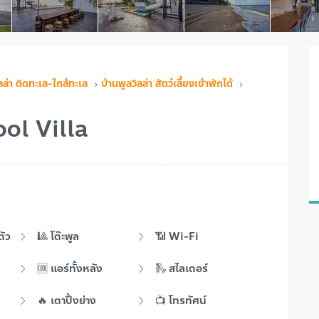
ลล่า ติดทะเล-ใกล้ทะเล
บ้านพูลวิลล่า สัตว์เลี้ยงเข้าพักได้
ol Villa
ตัว
🎱 โต๊ะพูล
📶 Wi-Fi
🆒 แอร์ทั้งหลัง
🛝 สไลเดอร์
🔥 เตาปิ้งย่าง
📺 โทรทัศน์