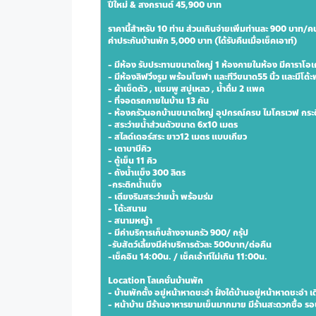
ปีใหม่ & สงกรานต์ 45,900 บาท 
ราคานี้สำหรับ 10 ท่าน ส่วนเกินจ่ายเพิ่มท่านละ 900 บาท/ค
ค่าประกันบ้านพัก 5,000 บาท (ได้รับคืนเมื่อเช็คเอาท์)
- มีห้อง รับประทานขนาดใหญ่ 1 ห้องภายในห้อง มีคาราโอเกะ 
- มีห้องลิฟวิ่งรูม พร้อมโซฟา และทีวีขนาด55 นิ้ว และมีโต้ะ
- ผ้าเช็ดตัว , แชมพู สบู่เหลว , น้ำดื่ม 2 แพค
- ที่จอดรถภายในบ้าน 13 คัน
- ห้องครัวนอกบ้านขนาดใหญ่ อุปกรณ์ครบ ไมโครเวฟ กระติกน้
- สระว่ายน้ำส่วนตัวขนาด 6x10 เมตร
- สไลด์เดอร์สระ ยาว12 เมตร แบบเกียว
- เตาบาบีคิว
- ตู้เย็น 11 คิว
- ถังน้ำแข็ง 300 ลิตร
-กระติกน้ำแข็ง
- เตียงริมสระว่ายน้ำ พร้อมร่ม
- โต้ะสนาม
- สนามหญ้า
- มีค่าบริการเก็บล้างจานครัว 900/ กรุ้ป
-รับสัตว์เลี้ยงมีค่าบริการตัวละ 500บาท/ต่อคืน
-เช็คอิน 14:00น. / เช็คเอ้าท์ไม่เกิน 11:00น.
Location โลเคชั่นบ้านพัก
- บ้านพักตั้ง อยู่หน้าหาดชะอำ ฝั่งใต้บ้านอยู่หน้าหาดชะอำ เดิ
- หน้าบ้าน มีร้านอาหารยามเย็นมากมาย มีร้านสะดวกซื้อ รอ