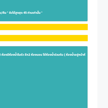
น/คืน 
* รับได้สูงสุด 45 ท่านเท่านั้น *
2 ห้องมีห้องน้ำในตัว อีก2 ห้องนอน ใช้ห้องน้ำร่วมกัน ( ห้องน้ำอยู่หน้าห้