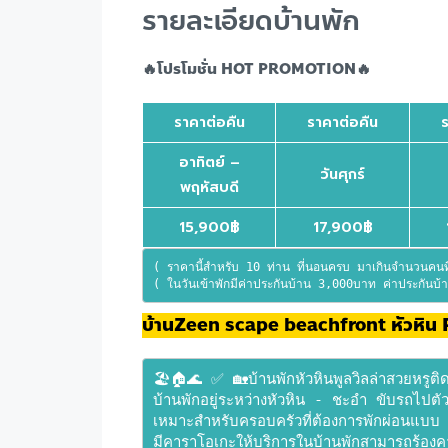
รายละเอียดบ้านพัก
🔥โปรโมชั่น HOT PROMOTION🔥
ราคาต่อคืน
ราคาต่อคืน
อาทิตย์ –
วันศุกร์
พฤหัสบดี
15,900฿
17,900฿
( ราคานี้สำหรับ 10 ท่าน ที่นอนครบ มาเกินจำนวนคนที
( ในวันเข้าพักมีค่าประกันบ้าน 3,000บาท ค่าประกันบ้า
บ้านZeen scape beachfront หัวหิน Po
🏖🏠🌊 ✅ 🏡บ้านพักหัวหินพูลวิลล่าสวยหรูติด
บ้านพักอยู่ระหว่างหัวหิน - ชะอำ ขับรถไปตั
เหมาะสำหรับครอบครัวที่ต้องการพักผ่อนแบ
มีคาราโอเกะให้บริการในบ้านพักสามารถร้องคารา