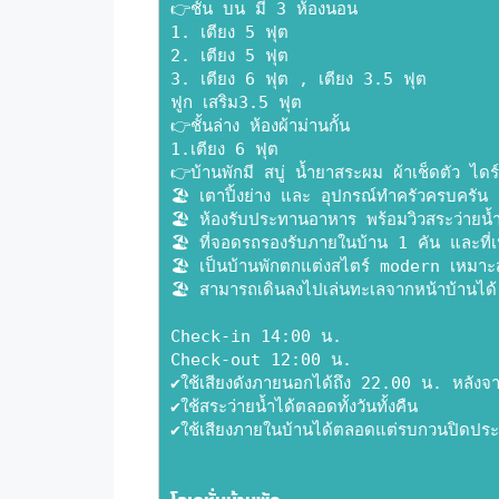
👉ชั้น บน มี 3 ห้องนอน
1. เตียง 5 ฟุต
2. เตียง 5 ฟุต
3. เตียง 6 ฟุต , เตียง 3.5 ฟุต
ฟูก เสริม3.5 ฟุต
👉ชั้นล่าง ห้องผ้าม่านกั้น
1.เตียง 6 ฟุต
👉บ้านพักมี สบู่ น้ำยาสระผม ผ้าเช็ดตัว ไดร
🏖 เตาปิ้งย่าง และ อุปกรณ์ทำครัวครบครัน
🏖 ห้องรับประทานอาหาร พร้อมวิวสระว่ายน้
🏖 ที่จอดรถรองรับภายในบ้าน 1 คัน และที่เ
🏖 เป็นบ้านพักตกแต่งสไตร์ modern เหมาะส
🏖 สามารถเดินลงไปเล่นทะเลจากหน้าบ้านได้
Check-in 14:00 น.
Check-out 12:00 น.
✔️ใช้เสียงดังภายนอกได้ถึง 22.00 น. หลังจ
✔️ใช้สระว่ายน้ำได้ตลอดทั้งวันทั้งคืน
✔️ใช้เสียงภายในบ้านได้ตลอดแต่รบกวนปิดประ