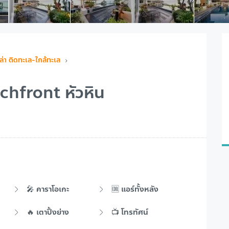
ล่า ติดทะเล-ใกล้ทะเล
chfront หัวหิน
🎤 คาราโอเกะ
🆒 แอร์ทั้งหลัง
🔥 เตาปิ้งย่าง
📺 โทรทัศน์