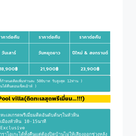
ราคาต่อคืน
ราคาต่อคืน
ราคาต่อคืน
วันเสาร์
วันหยุดยาว
ปีใหม่ & สงกรานต์
18,900฿
21,900฿
23,900฿
่กำหนดคิดเพิ่มท่านละ 500บาท รับสูงสุด 12ท่าน )
นได้คืนตอนเช็คเอ้าท์ )
ol villa(ติดทะเลสุดพรีเมี่ยม…!!!)
ทะเลเกรดพรีเมี่ยมติดอันดับต้นๆในหัวหิน 
วเมืองหัวหิน 10-15นาที 
บ Exclusive 
โอเกะได้ทั้งคืนแต่ต้องปิดบ้านไม่ให้เสียงออกช่วงหลัง 