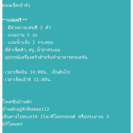
ตอนเช็คเอ้าท์) 
**แถมฟรี **
- มีห่วงยางแฟนซี 2 ตัว
- แถมถ่าน 5 ถุง
- แถมน้ำแข็ง 2 กระสอบ
-มีผ้าเช็ดตัว,สบู่,น้ำยาสระผม
-อุปกรณ์เครื่องครัวสำหรับทำอาหารครบครัน
-เวลาเช็คอิน 14:00น. เป็นต้นไป
-เวลาเช็คเอ้าท์ 11:00น.
โลเคชั่นบ้านพัก
บ้านพักอยู่หัวหินซอย112
เดินทางไปทะเล10-15นาทีโดยรถยนต์ หรือประมาณ 3-
6กิโลเมตร