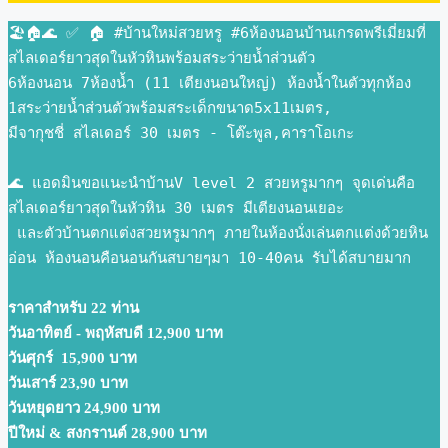
🏖🏠🌊 ✅ 🏠 #บ้านใหม่สวยหรู #6ห้องนอนบ้านเกรดพรีเมี่ยมที่
สไลเดอร์ยาวสุดในหัวหินพร้อมสระว่ายน้ำส่วนตัว
6ห้องนอน 7ห้องน้ำ (11 เตียงนอนใหญ่) ห้องน้ำในตัวทุกห้อง 
1สระว่ายน้ำส่วนตัวพร้อมสระเด็กขนาด5x11เมตร,
มีจากุชชี่ สไลเดอร์ 30 เมตร - โต๊ะพูล,คาราโอเกะ
🌊 แอดมินขอแนะนำบ้านV level 2 สวยหรูมากๆ จุดเด่นคือ
สไลเดอร์ยาวสุดในหัวหิน 30 เมตร มีเตียงนอนเยอะ
 และตัวบ้านตกแต่งสวยหรูมากๆ ภายในห้องนั่งเล่นตกแต่งด้วยหิน
อ่อน ห้องนอนคือนอนกันสบายๆมา 10-40คน รับได้สบายมาก
ราคาสำหรับ 22 ท่าน
วันอาทิตย์ - พฤหัสบดี 12,900 บาท 
วันศุกร์  15,900 บาท 
วันเสาร์ 23,90 บาท 
วันหยุดยาว 24,900 บาท 
ปีใหม่ & สงกรานต์ 28,900 บาท 