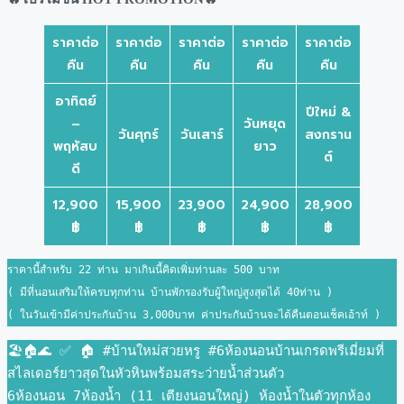
ราคาต่อ
ราคาต่อ
ราคาต่อ
ราคาต่อ
ราคาต่อ
คืน
คืน
คืน
คืน
คืน
อาทิตย์
ปีใหม่ &
–
วันหยุด
วันศุกร์
วันเสาร์
สงกราน
พฤหัสบ
ยาว
ต์
ดี
12,900
15,900
23,900
24,900
28,900
฿
฿
฿
฿
฿
ราคานี้สำหรับ 22 ท่าน มาเกินนี้คิดเพิ่มท่านละ 500 บาท
( มีที่นอนเสริมให้ครบทุกท่าน บ้านพักรองรับผู้ใหญ่สูงสุดได้ 40ท่าน )
( ในวันเข้ามีค่าประกันบ้าน 3,000บาท ค่าประกันบ้านจะได้คืนตอนเช็คเอ้าท์ )
🏖🏠🌊 ✅ 🏠 #บ้านใหม่สวยหรู #6ห้องนอนบ้านเกรดพรีเมี่ยมที่
สไลเดอร์ยาวสุดในหัวหินพร้อมสระว่ายน้ำส่วนตัว
6ห้องนอน 7ห้องน้ำ (11 เตียงนอนใหญ่) ห้องน้ำในตัวทุกห้อง 