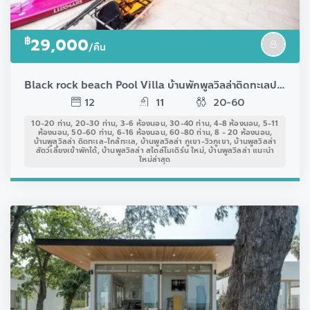
฿
29,000
/คืน
Black rock beach Pool Villa บ้านพักพูลวิลล่าติดทะเลปราณบุรี
12
11
20-60
10-20 ท่าน, 20-30 ท่าน, 3-6 ห้องนอน, 30-40 ท่าน, 4-8 ห้องนอน, 5-11
ห้องนอน, 50-60 ท่าน, 6-16 ห้องนอน, 60-80 ท่าน, 8 - 20 ห้องนอน,
บ้านพูลวิลล่า ติดทะเล-ใกล้ทะเล, บ้านพูลวิลล่า ภูเขา-วิวภูเขา, บ้านพูลวิลล่า
สัตว์เลี้ยงเข้าพักได้, บ้านพูลวิลล่า สไตล์โมเดิร์น ใหม่, บ้านพูลวิลล่า แนะนำ
ใหม่ล่าสุด