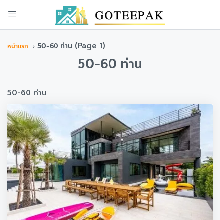
(Page 1)
50-60 ท่าน
50-60 ท่าน
50-60 ท่าน