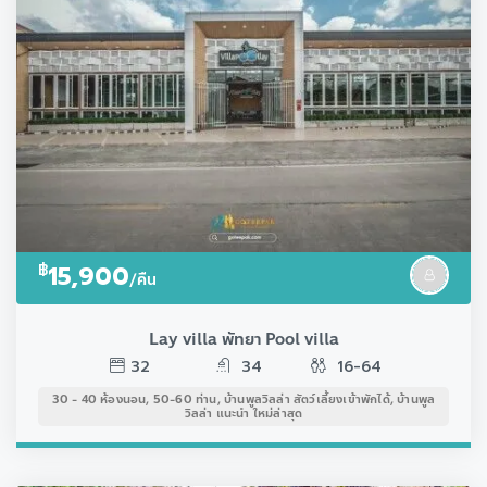
฿
15,900
/คืน
Lay villa พัทยา Pool villa
32
34
16-64
30 - 40 ห้องนอน, 50-60 ท่าน, บ้านพูลวิลล่า สัตว์เลี้ยงเข้าพักได้, บ้านพูล
วิลล่า แนะนำ ใหม่ล่าสุด