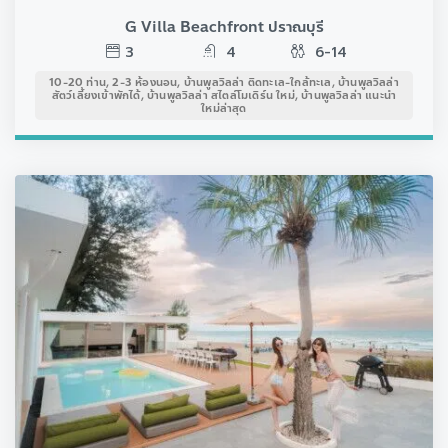
G Villa Beachfront ปราณบุรี
3
4
6-14
10-20 ท่าน, 2-3 ห้องนอน, บ้านพูลวิลล่า ติดทะเล-ใกล้ทะเล, บ้านพูลวิลล่า
สัตว์เลี้ยงเข้าพักได้, บ้านพูลวิลล่า สไตล์โมเดิร์น ใหม่, บ้านพูลวิลล่า แนะนำ
ใหม่ล่าสุด