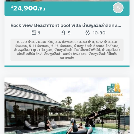
฿
24,900
/คืน
Rock view Beachfront pool villa บ้านพูลวิลล่าติดทะเลปราณบุรี-ชายหาดเขากะโหลก
6
5
10-30
10-20 ท่าน, 20-30 ท่าน, 3-6 ห้องนอน, 30-40 ท่าน, 4-12 ท่าน, 4-8
ห้องนอน, 5-11 ห้องนอน, 6-16 ห้องนอน, บ้านพูลวิลล่า ติดทะเล-ใกล้ทะเล,
บ้านพูลวิลล่า ภูเขา-วิวภูเขา, บ้านพูลวิลล่า สัตว์เลี้ยงเข้าพักได้, บ้านพูลวิลล่า
สไตล์โมเดิร์น ใหม่, บ้านพูลวิลล่า แนะนำ ใหม่ล่าสุด, บ้านพูลวิลล่าที่ติดกัน
หลายหลัง