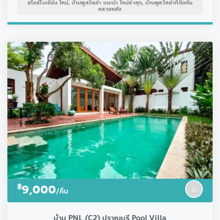
สไตล์โมเดิร์น ใหม่, บ้านพูลวิลล่า แนะนำ ใหม่ล่าสุด, บ้านพูลวิลล่าที่ติดกัน
หลายหลัง
฿
9,000
/คืน
บ้าน PNL (C2) ปราณบุรี Pool Villa