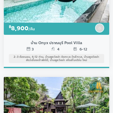
฿
8,900
/คืน
บ้าน Onyx ปราณบุรี Pool Villa
3
4
6-12
2-3 ห้องนอน, 4-12 ท่าน, บ้านพูลวิลล่า ติดทะเล-ใกล้ทะเล, บ้านพูลวิลล่า
สัตว์เลี้ยงเข้าพักได้, บ้านพูลวิลล่า สไตล์โมเดิร์น ใหม่