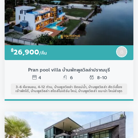
฿
26,900
/คืน
Pran pool villa บ้านพักพูลวิลล่าปราณบุรี
4
6
8-10
3-6 ห้องนอน, 4-12 ท่าน, บ้านพูลวิลล่า ติดแม่น้ำ, บ้านพูลวิลล่า สัตว์เลี้ยง
เข้าพักได้, บ้านพูลวิลล่า สไตล์โมเดิร์น ใหม่, บ้านพูลวิลล่า แนะนำ ใหม่ล่าสุด