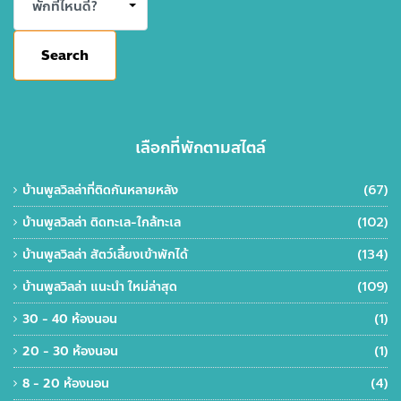
พักที่ไหนดี?
Search
เลือกที่พักตามสไตล์
บ้านพูลวิลล่าที่ติดกันหลายหลัง
(67)
บ้านพูลวิลล่า ติดทะเล-ใกล้ทะเล
(102)
บ้านพูลวิลล่า สัตว์เลี้ยงเข้าพักได้
(134)
บ้านพูลวิลล่า แนะนำ ใหม่ล่าสุด
(109)
30 - 40 ห้องนอน
(1)
20 - 30 ห้องนอน
(1)
8 - 20 ห้องนอน
(4)