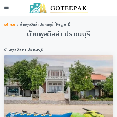
(Page 1)
บ้านพูลวิลล่า ปราณบุรี
บ้านพูลวิลล่า ปราณบุรี
บ้านพูลวิลล่า ปราณบุรี