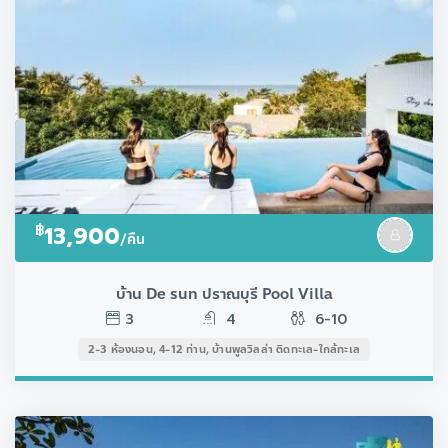
฿
13,900
/คืน
บ้าน De sun ปราณบุรี Pool Villa
3
4
6-10
2-3 ห้องนอน, 4-12 ท่าน, บ้านพูลวิลล่า ติดทะเล-ใกล้ทะเล