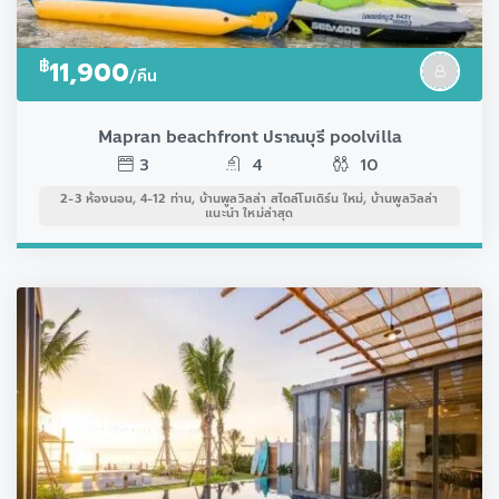
฿
11,900
/คืน
Mapran beachfront ปราณบุรี poolvilla
3
4
10
2-3 ห้องนอน, 4-12 ท่าน, บ้านพูลวิลล่า สไตล์โมเดิร์น ใหม่, บ้านพูลวิลล่า
แนะนำ ใหม่ล่าสุด