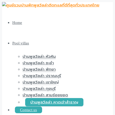
Home
Pool villas
บ้านพูลวิลล่า หัวหิน
บ้านพูลวิลล่า ชะอำ
บ้านพูลวิลล่า พัทยา
บ้านพูลวิลล่า ปราณบุรี
บ้านพูลวิลล่า เขาใหญ่
บ้านพูลวิลล่า กุยบุรี
บ้านพูลวิลล่า สามร้อยยอด
บ้านพูลวิลล่า หาดเจ้าสำราญ
Contact us