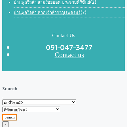
(2)
บ้านพูลวิลล่า สามร้อยยอด ประจวบคีรีขันธ์
(7)
บ้านพูลวิลล่า หาดเจ้าสำราญ เพชรบุรี
Contact Us
091-047-3477
Contact us
Search
Search
×