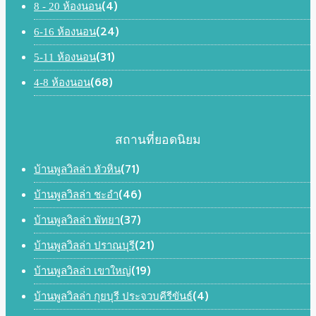
(4)
8 - 20 ห้องนอน
(24)
6-16 ห้องนอน
(31)
5-11 ห้องนอน
(68)
4-8 ห้องนอน
สถานที่ยอดนิยม
(71)
บ้านพูลวิลล่า หัวหิน
(46)
บ้านพูลวิลล่า ชะอำ
(37)
บ้านพูลวิลล่า พัทยา
(21)
บ้านพูลวิลล่า ปราณบุรี
(19)
บ้านพูลวิลล่า เขาใหญ่
(4)
บ้านพูลวิลล่า กุยบุรี ประจวบคีรีขันธ์