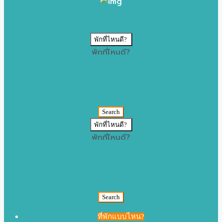
พักที่ไหนดี?
พักที่ไหนดี?
Search
พักที่ไหนดี?
พักที่ไหนดี?
Search
ที่พักแบบไหน?