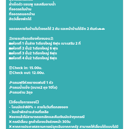
ผ้าเช็ดตัว แชมพู และครีมอาบน้ำ
ที่จอดรถในบ้าน
ที่จอดรถนอกบ้าน
สัตว์เลี้ยงพักได้
จอดรถภายในบ้านในโรงรถได้ 2 คัน และหน้าบ้านได้อีก 2 คันค่ะ🚗🚗
⛱รายละเอียดเตียงห้องนอน⛱
🏡ห้องที่ 1 ชั้นล่าง 1เตียงใหญ่ 6ฟุต เบาะเสริม 2 ที่
🏡ห้องที่ 2 ชั้น2 1เตียงใหญ่ 6 ฟุต
🏡ห้องที่ 3 ชั้น2 1เตียงใหญ่ 6ฟุต
🏡ห้องที่ 4 ชั้น2 1เตียงใหญ่ 6ฟุต
⏰Check in: 15.00น.
⏰Check out: 12.00น.
🎉แถมฟรีห่วงยางแฟนซี 1 ตัว
🎉แถมน้ำแข็ง (ขนาด2 ถุง 10โล)
🎉แถมถ่าน 2ถุง
💥เงื่อนไขการจอง💥
- โอนมัดจำ60% + ภายในวันที่ตกลงจอง
- วันเข้าพักชำระส่วนที่เหลือ
❌จองเเล้วไม่สามารถยกเลิกและคืนเงินมัดจำทุกกรณี
❌ กรณีเลื่อน ลูกค้าต้องแจ้งล่วงหน้า 30วัน
❌ หากการประกาศสถานการณ์ฉุกเฉินจากภาครัฐ สามารถให้เลื่อนได้แบบไม่มี