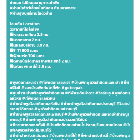
กำหนด ไม่มีหมดอายุการเข้าพัก
❌ห้ามนำสัตว์เลี้ยงขึ้นที่นอน ห้ามเอาลงสระ
❌ห้ามสูบบุหรี่ภายในตัวบ้าน
โลเคชั่น Location
⛱สถานที่ใกล้เคียง
🛍หาดจอมเทียน 2.5 กม
🛍หาดดงตาล 2 กม.
🛍แหลมบารีฮาย 3.9 กม.
🛍7-11 900 เมตร
🛍ฟู้ดมาร์ท 700 เมตร
🛍ตลาดนัดรัตนากร เทพประสิทธิ์ 2 กม.
🛍lotus พัทยาใต้ 3.6 กม.
#พูลติดทะเลชะอำ #ที่พักติดทะเลชะอำ #บ้านพักพูลวิลล่าติดทะเลชะอำ #ที่พั
กรีวิวดี #จองบ้านพักกับโกที่พัก #goteepak
#ศูนย์รวมบ้านพักพูลวิลล่าติดทะเล #ที่พักระดับห้าดาว #วิลล่าหรู #พูลติดทะเ
ลหัวหิน #ที่พักติดทะเลหัวหิน
#บ้านพักพูลวิลล่าติดทะเลหัวหิน #บ้านพักพูลวิลล่าติดทะเลปราณบุรี #วิลล่าป
ราณบุรีติดทะเล #พูลวิลล่าติดทะเลปราณบุรี 
#บ้านพักพูลวิลล่าติดทะเลเพชรบุรี #บ้านพักพูลวิลล่าติดทะเลหาดเจ้าสำราญเ
พชรบุรี #บ้านพักพูลวิลล่าติดทะเลประจวบคีรีขันธ์
#มีชายหาดตลอดทั้งปี #บ้านพักติดทะเลปากน้ำปราณบุรีและเขากะโหลก #บ้า
นพักพูลวิลล่าจัดสัมมนาได้ 
#ที่พักสำหรับจัดสัมมนา #บ้านพักปาร์ตี้ได้ #ที่พักสำหรับปาร์ตี้ #บ้านพักพูล