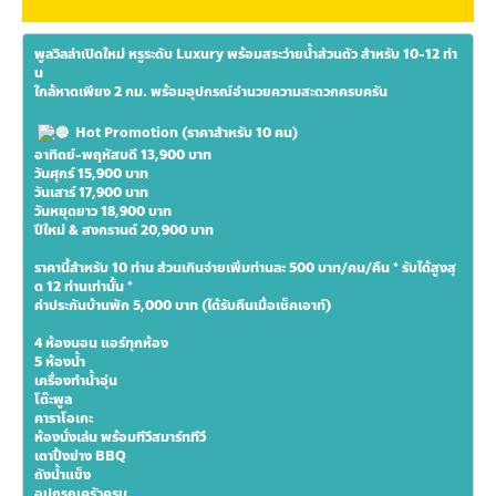
พูลวิลล่าเปิดใหม่ หรูระดับ Luxury พร้อมสระว่ายน้ำส่วนตัว สำหรับ 10-12 ท่า
น
ใกล้หาดเพียง 2 กม. พร้อมอุปกรณ์อำนวยความสะดวกครบครัน
 Hot Promotion (ราคาสำหรับ 10 คน)
อาทิตย์-พฤหัสบดี 13,900 บาท 
วันศุกร์ 15,900 บาท 
วันเสาร์ 17,900 บาท 
วันหยุดยาว 18,900 บาท 
ปีใหม่ & สงกรานต์ 20,900 บาท 
ราคานี้สำหรับ 10 ท่าน ส่วนเกินจ่ายเพิ่มท่านละ 500 บาท/คน/คืน 
* รับได้สูงสุ
ด 12 ท่านเท่านั้น *
ค่าประกันบ้านพัก 5,000 บาท (ได้รับคืนเมื่อเช็คเอาท์)
4 ห้องนอน แอร์ทุกห้อง
5 ห้องน้ำ
เครื่องทำน้ำอุ่น
โต๊ะพูล
คาราโอเกะ
ห้องนั่งเล่น พร้อมทีวีสมาร์ททีวี
เตาปิ้งย่าง BBQ
ถังน้ำแข็ง
อุปกรณครัวครบ