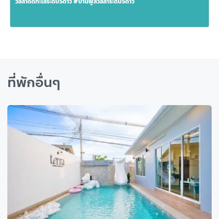
วิลล่าติดทะเลระดับ5ดาว #บ้านพูลวิลล่าระดับ5ดาว
ที่พักอื่นๆ