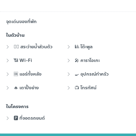
จุดเด่นของที่พัก
ในตัวบ้าน
🏊‍♂️ สระว่ายน้ำส่วนตัว
🎱 โต๊ะพูล
📶 Wi-Fi
🎤 คาราโอเกะ
🆒 แอร์ทั้งหลัง
🍳 อุปกรณ์ทำครัว
🔥 เตาปิ้งย่าง
📺 โทรทัศน์
ในโครงการ
🅿️ ที่จอดรถยนต์