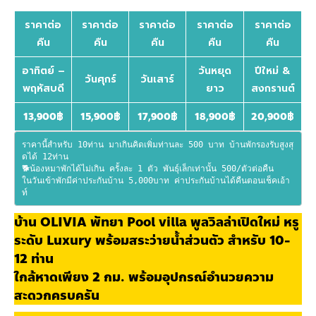
ราคาต่อ
ราคาต่อ
ราคาต่อ
ราคาต่อ
ราคาต่อ
คืน
คืน
คืน
คืน
คืน
อาทิตย์ –
วันหยุด
ปีใหม่ &
วันศุกร์
วันเสาร์
พฤหัสบดี
ยาว
สงกรานต์
13,900
฿
15,900
฿
17,900
฿
18,900
฿
20,900
฿
ราคานี้สำหรับ 10ท่าน มาเกินคิดเพิ่มท่านละ 500 บาท บ้านพักรองรับสูงสุ
ดได้ 12ท่าน
🐕น้องหมาพักได้ไม่เกิน ครั้งละ 1 ตัว พันธุ์เล็กเท่านั้น 500/ตัวต่อคืน
ในวันเข้าพักมีค่าประกันบ้าน 5,000บาท ค่าประกันบ้านได้คืนตอนเช็คเอ้า
ท์
บ้าน OLIVIA พัทยา Pool villa พูลวิลล่าเปิดใหม่ หรู
ระดับ Luxury พร้อมสระว่ายน้ำส่วนตัว สำหรับ 10-
12 ท่าน
ใกล้หาดเพียง 2 กม. พร้อมอุปกรณ์อำนวยความ
สะดวกครบครัน