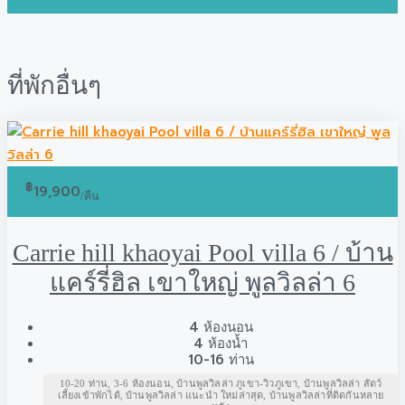
ที่พักอื่นๆ
฿
19,900
/คืน
Carrie hill khaoyai Pool villa 6 / บ้าน
แคร์รี่ฮิล เขาใหญ่ พูลวิลล่า 6
4
ห้องนอน
4
ห้องน้ำ
10-16
ท่าน
10-20 ท่าน, 3-6 ห้องนอน, บ้านพูลวิลล่า ภูเขา-วิวภูเขา, บ้านพูลวิลล่า สัตว์
เลี้ยงเข้าพักได้, บ้านพูลวิลล่า แนะนำ ใหม่ล่าสุด, บ้านพูลวิลล่าที่ติดกันหลาย