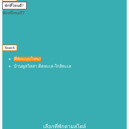
พักที่ไหนดี?
พักที่ไหนดี?
Search
ที่พักแบบไหน?
บ้านพูลวิลล่า ติดทะเล-ใกล้ทะเล
เลือกที่พักตามสไตล์