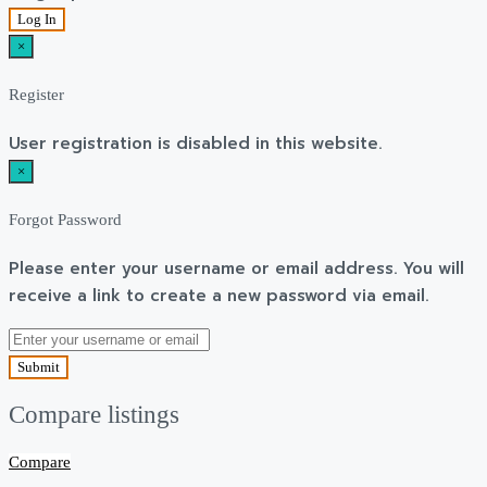
Log In
×
Register
User registration is disabled in this website.
×
Forgot Password
Please enter your username or email address. You will
receive a link to create a new password via email.
Submit
Compare listings
Compare