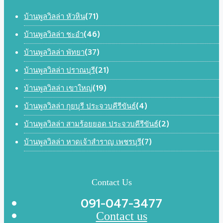
(71)
บ้านพูลวิลล่า หัวหิน
(46)
บ้านพูลวิลล่า ชะอำ
(37)
บ้านพูลวิลล่า พัทยา
(21)
บ้านพูลวิลล่า ปราณบุรี
(19)
บ้านพูลวิลล่า เขาใหญ่
(4)
บ้านพูลวิลล่า กุยบุรี ประจวบคีรีขันธ์
(2)
บ้านพูลวิลล่า สามร้อยยอด ประจวบคีรีขันธ์
(7)
บ้านพูลวิลล่า หาดเจ้าสำราญ เพชรบุรี
Contact Us
091-047-3477
Contact us