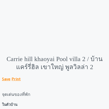
Carrie hill khaoyai Pool villa 2 / บ้าน
แคร์รี่ฮิล เขาใหญ่ พูลวิลล่า 2
Save
Print
จุดเด่นของที่พัก
ในตัวบ้าน