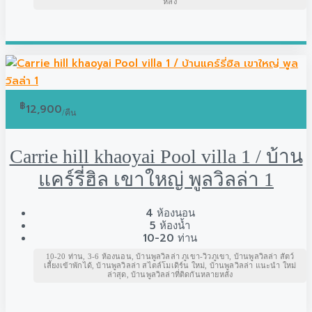
หลัง
฿
12,900
/คืน
Carrie hill khaoyai Pool villa 1 / บ้าน
แคร์รี่ฮิล เขาใหญ่ พูลวิลล่า 1
4
ห้องนอน
5
ห้องน้ำ
10-20
ท่าน
10-20 ท่าน, 3-6 ห้องนอน, บ้านพูลวิลล่า ภูเขา-วิวภูเขา, บ้านพูลวิลล่า สัตว์
เลี้ยงเข้าพักได้, บ้านพูลวิลล่า สไตล์โมเดิร์น ใหม่, บ้านพูลวิลล่า แนะนำ ใหม่
ล่าสุด, บ้านพูลวิลล่าที่ติดกันหลายหลัง