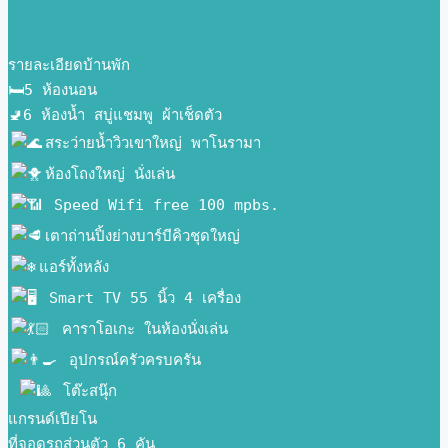
รายละเอียดบ้านพัก

🛏️5 ห้องนอน 

ห้องโถงใหญ่ นั่งเล่น
 อุปกรณ์ครัวครบครัน

 โต๊ะสนุ๊ก
แกรนด์เปียโน

ที่จอดรถส่วนตัว 6 คัน