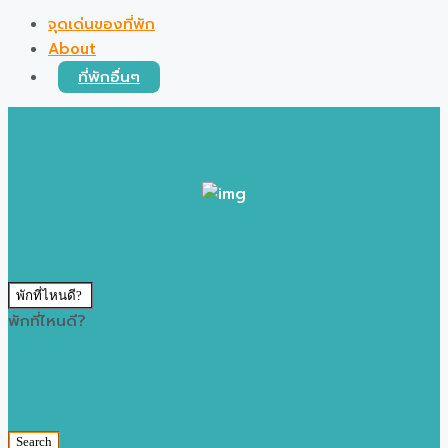
จุดเด่นของที่พัก
About
ที่พักอื่นๆ
พักที่ไหนดี?
พักที่ไหนดี?
Search