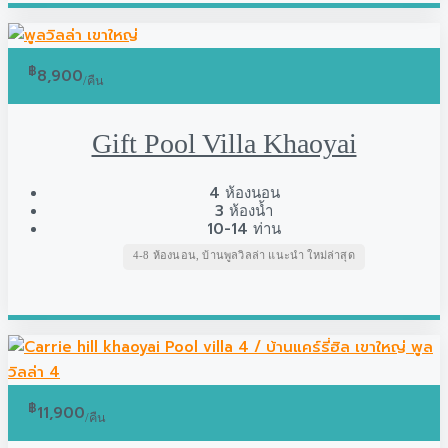
฿
8,900
/คืน
Gift Pool Villa Khaoyai
4
ห้องนอน
3
ห้องน้ำ
10-14
ท่าน
4-8 ห้องนอน, บ้านพูลวิลล่า แนะนำ ใหม่ล่าสุด
฿
11,900
/คืน