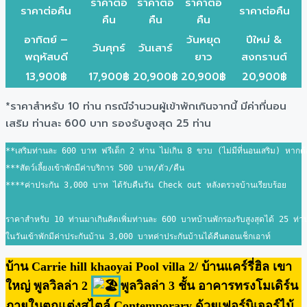
ราคาต่อ
ราคาต่อ
ราคาต่อ
ราคาต่อคืน
ราคาต่อคืน
คืน
คืน
คืน
อาทิตย์ –
วันหยุด
ปีใหม่ &
วันศุกร์
วันเสาร์
พฤหัสบดี
ยาว
สงกรานต์
13,900฿
17,900฿
20,900฿
20,900฿
20,900฿
*ราคาสำหรับ 10 ท่าน กรณีจำนวนผู้เข้าพักเกินจากนี้ มีค่าที่นอน
เสริม ท่านละ 600 บาท รองรับสูงสุด 25 ท่าน
**เสริมท่านละ 600 บาท ฟรีเด็ก 2 ท่าน ไม่เกิน 8 ขวบ (ไม่มีที่นอนเสริม) หากต้
***สัตว์เลี้ยงเข้าพักมีค่าบริการ 500 บาท/ตัว/คืน

****ค่าประกัน 3,000 บาท ได้รับคืนวัน Check out หลังตรวจบ้านเรียบร้อย
ราคาสำหรับ 10 ท่านมาเกินคิดเพิ่มท่านละ 600 บาทบ้านพักรองรับสูงสุดได้ 25 ท่า
ในวันเข้าพักมีค่าประกันบ้าน 3,000 บาทค่าประกันบ้านได้คืนตอนเช็กเอาท์
บ้าน Carrie hill khaoyai Pool villa 2/ บ้านแคร์รี่ฮิล เขา
ใหญ่ พูลวิลล่า 2
พูลวิลล่า 3 ชั้น อาคารทรงโมเดิร์น
ภายในตกแต่งสไตล์ Contemporary ด้วยเฟอร์นิเจอร์ไม้