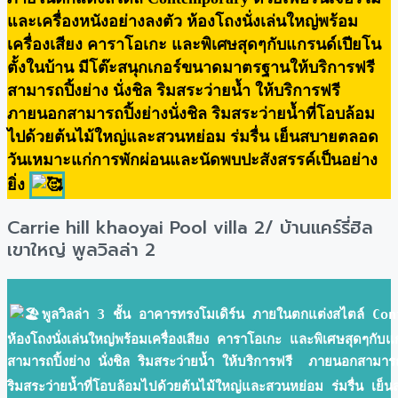
และเครื่องหนังอย่างลงตัว ห้องโถงนั่งเล่นใหญ่พร้อม
เครื่องเสียง คาราโอเกะ และพิเศษสุดๆกับแกรนด์เปียโน
ตั้งในบ้าน มีโต๊ะสนุกเกอร์ขนาดมาตรฐานให้บริการฟรี
สามารถปิ้งย่าง นั่งชิล ริมสระว่ายน้ำ ให้บริการฟรี
ภายนอกสามารถปิ้งย่างนั่งชิล ริมสระว่ายน้ำที่โอบล้อม
ไปด้วยต้นไม้ใหญ่และสวนหย่อม ร่มรื่น เย็นสบายตลอด
วันเหมาะแก่การพักผ่อนและนัดพบปะสังสรรค์เป็นอย่าง
ยิ่ง
Carrie hill khaoyai Pool villa 2/ บ้านแคร์รี่ฮิล
เขาใหญ่ พูลวิลล่า 2
พูลวิลล่า 3 ชั้น อาคารทรงโมเดิร์น ภายในตกแต่งสไตล์ Conte
ห้องโถงนั่งเล่นใหญ่พร้อมเครื่องเสียง คาราโอเกะ และพิเศษสุดๆกับแ
สามารถปิ้งย่าง นั่งชิล ริมสระว่ายน้ำ ให้บริการฟรี  ภายนอกสามารถปิ้
ริมสระว่ายน้ำที่โอบล้อมไปด้วยต้นไม้ใหญ่และสวนหย่อม ร่มรื่น เย็