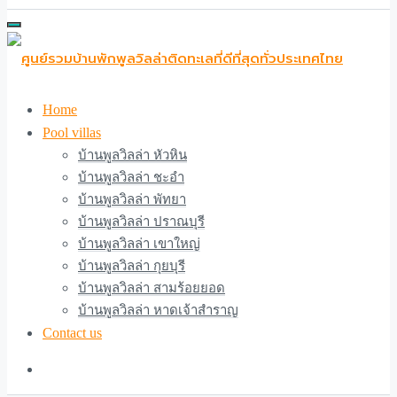
Home
Pool villas
บ้านพูลวิลล่า หัวหิน
บ้านพูลวิลล่า ชะอำ
บ้านพูลวิลล่า พัทยา
บ้านพูลวิลล่า ปราณบุรี
บ้านพูลวิลล่า เขาใหญ่
บ้านพูลวิลล่า กุยบุรี
บ้านพูลวิลล่า สามร้อยยอด
บ้านพูลวิลล่า หาดเจ้าสำราญ
Contact us