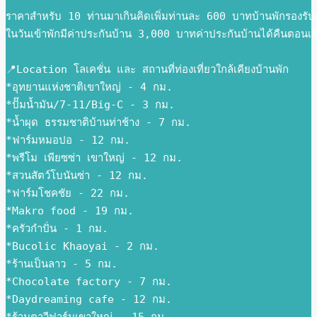
ราคาสำหรับ 10 ท่านมาเกินคิดเพิ่มท่านละ 600 บาทบ้านพักรองรับส
ในวันเข้าพักมีค่าประกันบ้าน 3,000 บาทค่าประกันบ้านได้คืนตอนเช
📍Location โลเคชั่น และ สถานที่ท่องเที่ยวใกล้เคียงบ้านพัก

*อุทยานแห่งชาติเขาใหญ่ - 4 กม.

*ปั๊มน้ำมัน/7-11/Big-C - 3 กม.

*น้ำผุด ธรรมชาติบ้านท่าช้าง - 7 กม.

*ฟาร์มหมอปอ - 12 กม.

*พรีโม เพียซซ่า เขาใหญ่ - 12 กม.

*สวนสัตว์โบนันซ่า - 12 กม.

*ฟาร์มโชคชัย - 22 กม.

*Makro food - 19 กม.

*ครัวกำปั่น - 1 กม.

*Bucolic Khaoyai - 2 กม.

*ร้านเป็นลาว - 5 กม.

*Chocolate factory - 7 กม.

*Daydreaming cafe - 12 กม.

*ร้านตาวีฟาร์มเขาใหญ่ - 15 กม.
