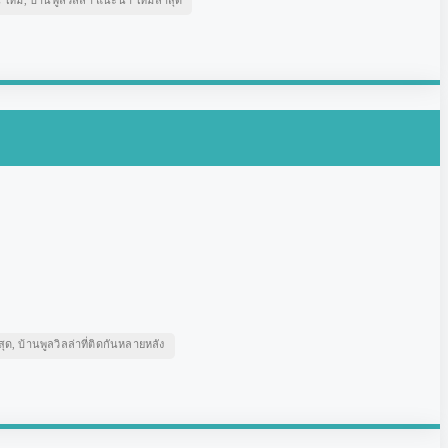
น ใหม่, บ้านพูลวิลล่า แนะนำ ใหม่ล่าสุด
ุด, บ้านพูลวิลล่าที่ติดกันหลายหลัง