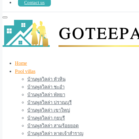
Contact us
Home
Pool villas
บ้านพูลวิลล่า หัวหิน
บ้านพูลวิลล่า ชะอำ
บ้านพูลวิลล่า พัทยา
บ้านพูลวิลล่า ปราณบุรี
บ้านพูลวิลล่า เขาใหญ่
บ้านพูลวิลล่า กุยบุรี
บ้านพูลวิลล่า สามร้อยยอด
บ้านพูลวิลล่า หาดเจ้าสำราญ