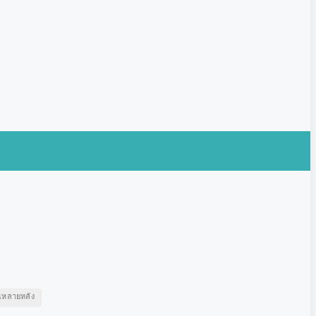
กันหลายหลัง