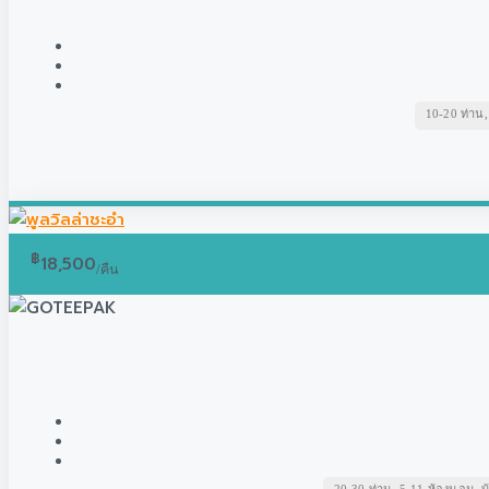
10-20 ท่าน,
฿
18,500
/คืน