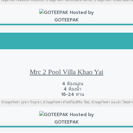
นพูลวิลล่า ติดทะเล-ใกล้ทะเล, บ้านพูลวิลล่า สัตว์เลี้ยงเข้าพักได้, บ้านพูลวิลล่า สไตล์โมเดิร์
Hosted by
GOTEEPAK
Mrc 2 Pool Villa Khao Yai
4
ห้องนอน
4
ห้องน้ำ
16-24
ท่าน
บ้านพูลวิลล่า ภูเขา-วิวภูเขา, บ้านพูลวิลล่า สไตล์โมเดิร์น ใหม่, บ้านพูลวิลล่า แนะนำ ใหม่ล่าส
Hosted by
GOTEEPAK