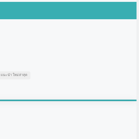
า แนะนำ ใหม่ล่าสุด