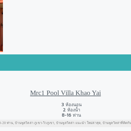
Mrc1 Pool Villa Khao Yai
3
ห้องนอน
2
ห้องน้ำ
8-16
ท่าน
0-20 ท่าน, บ้านพูลวิลล่า ภูเขา-วิวภูเขา, บ้านพูลวิลล่า แนะนำ ใหม่ล่าสุด, บ้านพูลวิลล่าที่ติด