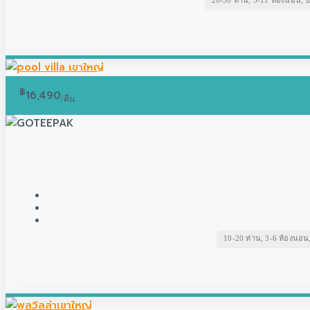
20-30 ท่าน, 5-11 ห้องนอน, บ้า
฿
16,490
/คืน
10-20 ท่าน, 3-6 ห้องนอน, 