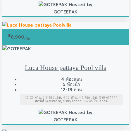
Hosted by
GOTEEPAK
฿
8,900
/คืน
Luca House pattaya Pool villa
4
ห้องนอน
5
ห้องน้ำ
12-18
ท่าน
10-20 ท่าน, 3-6 ห้องนอน, 4-12 ท่าน, 4-8 ห้องนอน, บ้านพูลวิลล่า
สัตว์เลี้ยงเข้าพักได้, บ้านพูลวิลล่า แนะนำ ใหม่ล่าสุด
Hosted by
GOTEEPAK