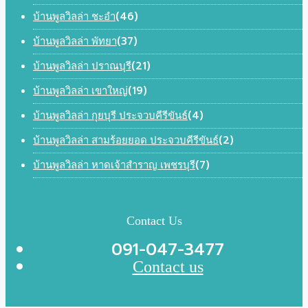
(46)
บ้านพูลวิลล่า ชะอำ
(37)
บ้านพูลวิลล่า พัทยา
(21)
บ้านพูลวิลล่า ปราณบุรี
(19)
บ้านพูลวิลล่า เขาใหญ่
(4)
บ้านพูลวิลล่า กุยบุรี ประจวบคีรีขันธ์
(2)
บ้านพูลวิลล่า สามร้อยยอด ประจวบคีรีขันธ์
(7)
บ้านพูลวิลล่า หาดเจ้าสำราญ เพชรบุรี
Contact Us
091-047-3477
Contact us