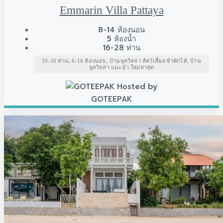
Emmarin Villa Pattaya
8-14
ห้องนอน
5
ห้องน้ำ
16-28
ท่าน
20-30 ท่าน, 6-16 ห้องนอน, บ้านพูลวิลล่า สัตว์เลี้ยงเข้าพักได้, บ้าน
พูลวิลล่า แนะนำ ใหม่ล่าสุด
Hosted by
GOTEEPAK