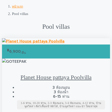
Pool villas
Pool villas
฿
6,900
/คืน
Planet House pattaya Poolvilla
3
ห้องนอน
3
ห้องน้ำ
6-15
ท่าน
1-6 ท่าน, 10-20 ท่าน, 2-3 ห้องนอน, 3-6 ห้องนอน, 4-12 ท่าน, บ้าน
พูลวิลล่า สัตว์เลี้ยงเข้าพักได้, บ้านพูลวิลล่า แนะนำ ใหม่ล่าสุด