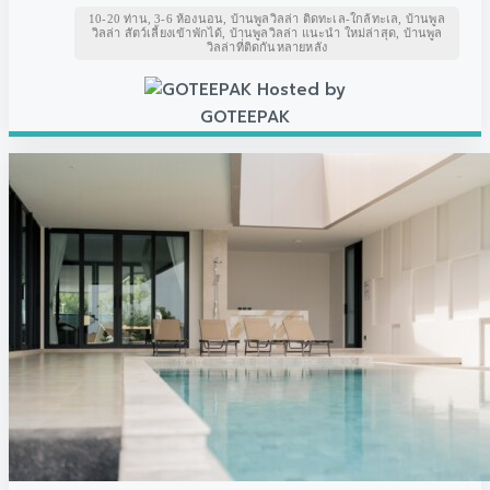
10-20 ท่าน, 3-6 ห้องนอน, บ้านพูลวิลล่า ติดทะเล-ใกล้ทะเล, บ้านพูล
วิลล่า สัตว์เลี้ยงเข้าพักได้, บ้านพูลวิลล่า แนะนำ ใหม่ล่าสุด, บ้านพูล
วิลล่าที่ติดกันหลายหลัง
Hosted by
GOTEEPAK