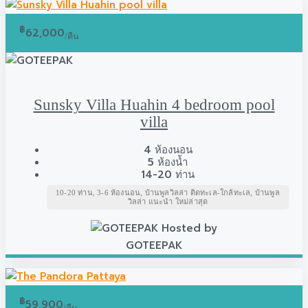
฿
62,000
/คืน
Sunsky Villa Huahin 4 bedroom pool
villa
4
ห้องนอน
5
ห้องน้ำ
14-20
ท่าน
10-20 ท่าน, 3-6 ห้องนอน, บ้านพูลวิลล่า ติดทะเล-ใกล้ทะเล, บ้านพูล
วิลล่า แนะนำ ใหม่ล่าสุด
Hosted by
GOTEEPAK
฿
59,900
/คืน