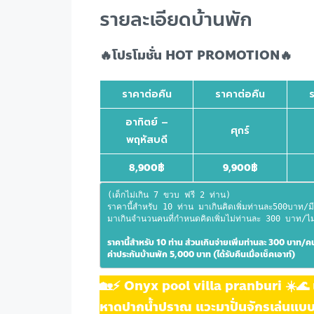
รายละเอียดบ้านพัก
🔥โปรโมชั่น HOT PROMOTION🔥
ราคาต่อคืน
ราคาต่อคืน
อาทิตย์ –
ศุกร์
พฤหัสบดี
8,900
฿
9,900
฿
(เด็กไม่เกิน 7 ขวบ ฟรี 2 ท่าน)
ราคานี้สำหรับ 10 ท่าน มาเกินคิดเพิ่มท่านละ500บาท/มีที
มาเกินจำนวนคนที่กำหนดคิดเพิ่มไม่ท่านละ 300 บาท/ไม่ม
ราคานี้สำหรับ 10 ท่าน ส่วนเกินจ่ายเพิ่มท่านละ 300 บาท/ค
ค่าประกันบ้านพัก 5,000 บาท (ได้รับคืนเมื่อเช็คเอาท์)
🏡⚡️ Onyx pool villa pranburi ☀️🌊 เป
หาดปากน้ำปราณ แวะมาปั่นจักรเล่นแบ