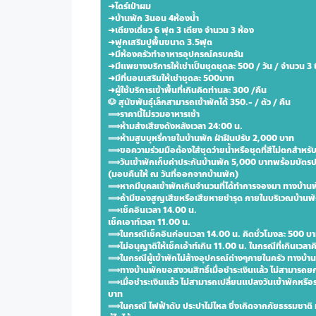
➜ไดร์เป่าผม
➜บ้านพัก 3นอน 4ห้องน้ำ
➜เตียงเดี่ยว 6 ฟุต 3 เตียง จำนวน 3 ห้อง
➜ฟูกเสริมปูพื้นขนาด 3.5ฟุต
➜มีห้องครัวทำอาหารอุปกรณ์ครบครัน
➜มีแพยางบริการให้เช่าเป็นชุดชุดละ 500 / วัน / จำนวน 3 
➜มีที่นอนเสริมให้เช่าชุดละ 500บาท
➜ผู้ใช้บริการเข้าพื้นที่เกินคิดท่านละ 300 /คืน
🐶 สุนัขพันธุ์เล็กสามารถเข้าพักได้ 350.- / ตัว / คืน
⟹ราคานี้ไม่รวมอาหารเช้า
⟹ห้ามส่งเสียงดังหลังเวลา 24:00 น.
⟹ห้ามสูบบุหรี่ภายในบ้านพัก ฝ่าฝืนปรับ 2,000 บาท
⟹ขอความร่วมมือต้องใส่ชุดว่ายน้ำหรือชุดที่สีไม่ตกสำหรับล
⟹วันเข้าพักเก็บค่าประกันบ้านพัก 5,000 บาทพร้อมบัตรป
(มอบคืนให้ ณ วันที่ออกจากบ้านพัก)
⟹หากมีบุคลเข้าพักเกินจำนวนที่ได้ทำการจองมา ทางบ้านพ
⟹ถ้ามีของสูญเสียหรือเสียหายชำรุด ภายในบริเวณบ้านพัก
⟹เช็คอินเวลา 14.00 น.
เช็คเอาท์เวลา 11.00 น.
⟹ในกรณีเช็คอินก่อนเวลา 14.00 น. คิดชั่วโมงละ 500 บาท 
⟹ไม่อนุญาติให้เช็คเอ้าท์เกิน 11.00 น. ในกรณีที่เกินเวลาคิ
⟹ในกรณีผู้เข้าพักไม่ล้างอุปกรณ์ต่างๆภายในครัว ทางบ้านพ
⟹ทางบ้านพักขอสงวนสิทธิ์เมื่อชำระเงินแล้ว ไม่สามารถยกเ
⟹เมื่อชำระเงินแล้ว ไม่สามารถเปลี่ยนแปลงวันเข้าพักหรือร
บาท
⟹ในกรณี ไฟฟ้าดับ ประปาไม่ไหล ซึ่งเกิดจากภัยธรรมชาต