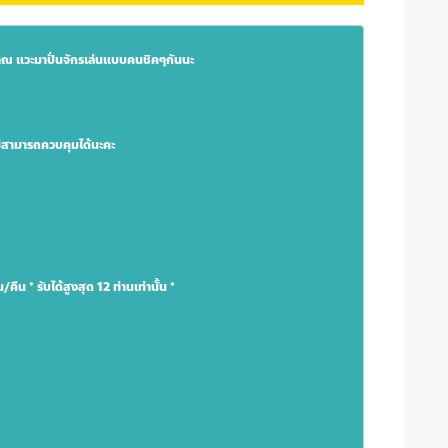
ปราณ แวะมาปั่นจักรเล่นแบบคนชิคๆกันนะ
ม่สามารถควบคุมได้นะคะ
น/คืน 
* รับได้สูงสุด 12 ท่านเท่านั้น *