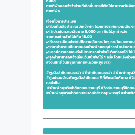
ก้ไขได้ 
ทางที่พักขอแจ้งว่าส่วนที่เกิดขึ้นทางที่พักไม่สามารถรั
ทางที่พัก
เงื่อนไขการชำระเงิน
✔️ส่วนที่เหลือชำระ ณ วันเข้าพัก (รวมค่าประกันความเสีย
✔️ค่าประกันความเสียหาย 5,000 บาท คืนให้ลูกค้าหลัง
จากการเช็กเอ้าท์ไม่เกิน 18.00
✔️ถ้าตรวจเช็คแล้วว่าไม่มีความเสียหายใดๆ ภายในและภาย
✔️ราคาค่าความเสียหายของบ้านพักและอุปกรณ์ จะคิดตามราค
✔️หากมีการยกเลิกหรือไม่สามารถเข้าพักในวันที่จองได้ ไม่มี
✔️ลูกค้าสามารถแจ้งเลื่อนวันเข้าพักได้ 1 ครั้ง โดยแจ้งล่วงห
สงวนสิทธิ์ วันหยุดเทศกาลและวันหยุดยาว)
#พูลวิลล่าติดทะเลชะอำ #ที่พักติดทะเลชะอำ #บ้านพักพูลวิ
#ศูนย์รวมบ้านพักพูลวิลล่าติดทะเล #ที่พักระดับห้าดาว #วิล
ะเลหัวหิน
 #บ้านพักพูลวิลล่าติดทะเลปราณบุรี #วิลล่าปราณบุรีติดทะเ
#บ้านพักพูลวิลล่าติดทะเลหาดเจ้าสำราญเพชรบุรี #บ้านพักพ