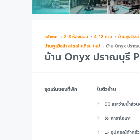
2-3 ห้องนอน
4-12 ท่าน
บ้านพูลวิลล
บ้านพูลวิลล่า สไตล์โมเดิร์น ใหม่
บ้าน Onyx ปราณบุ
บ้าน Onyx ปราณบุรี P
จุดเด่นของที่พัก
ในตัวบ้าน
🏊‍♂️ สระว่ายน้ำส่วน
🎤 คาราโอเกะ
🍳 อุปกรณ์ทำครัว