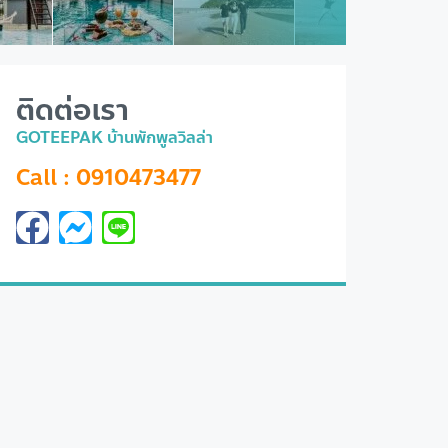
ติดต่อเรา
GOTEEPAK บ้านพักพูลวิลล่า
Call : 0910473477