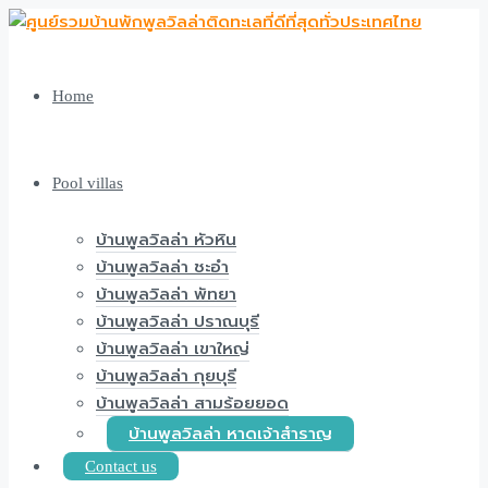
Home
Pool villas
บ้านพูลวิลล่า หัวหิน
บ้านพูลวิลล่า ชะอำ
บ้านพูลวิลล่า พัทยา
บ้านพูลวิลล่า ปราณบุรี
บ้านพูลวิลล่า เขาใหญ่
บ้านพูลวิลล่า กุยบุรี
บ้านพูลวิลล่า สามร้อยยอด
บ้านพูลวิลล่า หาดเจ้าสำราญ
Contact us