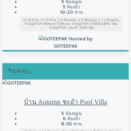
5
ห้องนอน
5
ห้องน้ำ
10-20
ท่าน
10-20 ท่าน, 20-30 ท่าน, 3-6 ห้องนอน, 4-8 ห้องนอน, 5-11 ห้องนอน,
บ้านพูลวิลล่า ติดทะเล-ใกล้ทะเล, บ้านพูลวิลล่า สไตล์โมเดิร์น ใหม่,
บ้านพูลวิลล่า แนะนำ ใหม่ล่าสุด
Hosted by
GOTEEPAK
฿
14,900
/คืน
บ้าน Autumn ชะอำ Pool Villa
5
ห้องนอน
6
ห้องน้ำ
8-30
ท่าน