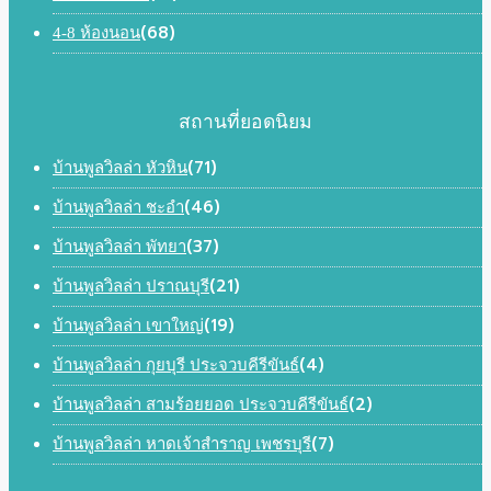
(68)
4-8 ห้องนอน
สถานที่ยอดนิยม
(71)
บ้านพูลวิลล่า หัวหิน
(46)
บ้านพูลวิลล่า ชะอำ
(37)
บ้านพูลวิลล่า พัทยา
(21)
บ้านพูลวิลล่า ปราณบุรี
(19)
บ้านพูลวิลล่า เขาใหญ่
(4)
บ้านพูลวิลล่า กุยบุรี ประจวบคีรีขันธ์
(2)
บ้านพูลวิลล่า สามร้อยยอด ประจวบคีรีขันธ์
(7)
บ้านพูลวิลล่า หาดเจ้าสำราญ เพชรบุรี