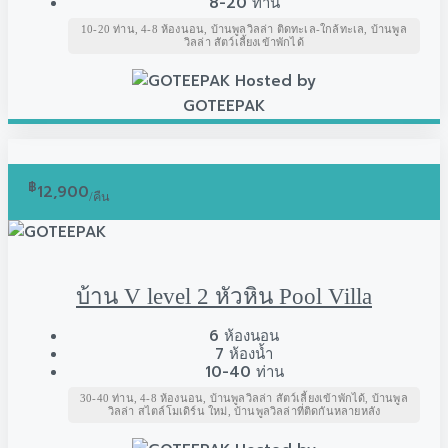
8-20
ท่าน
10-20 ท่าน, 4-8 ห้องนอน, บ้านพูลวิลล่า ติดทะเล-ใกล้ทะเล, บ้านพูล
วิลล่า สัตว์เลี้ยงเข้าพักได้
Hosted by
GOTEEPAK
฿
12,900
/คืน
บ้าน V level 2 หัวหิน Pool Villa
6
ห้องนอน
7
ห้องน้ำ
10-40
ท่าน
30-40 ท่าน, 4-8 ห้องนอน, บ้านพูลวิลล่า สัตว์เลี้ยงเข้าพักได้, บ้านพูล
วิลล่า สไตล์โมเดิร์น ใหม่, บ้านพูลวิลล่าที่ติดกันหลายหลัง