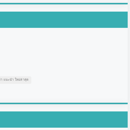
ลล่า แนะนำ ใหม่ล่าสุด