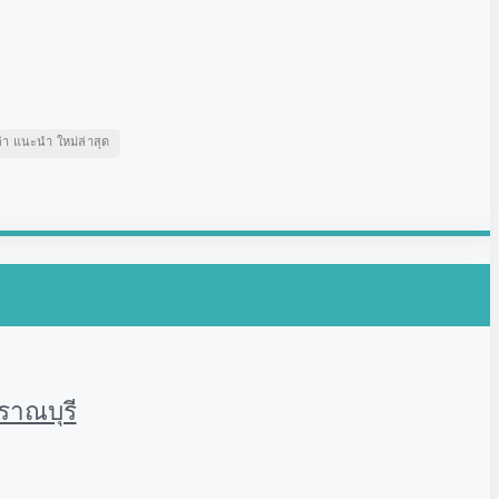
ล่า แนะนำ ใหม่ล่าสุด
ราณบุรี