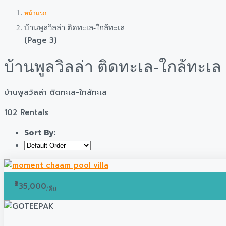
บ้านพูลวิลล่า ติดทะเล-ใกล้ทะเล
(Page 3)
บ้านพูลวิลล่า ติดทะเล-ใกล้ทะเล
บ้านพูลวิลล่า ติดทะเล-ใกล้ทะเล
102 Rentals
Sort By:
฿
35,000
/คืน