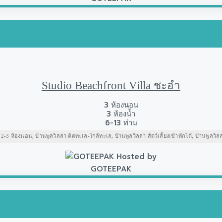
Studio Beachfront Villa ชะอำ
3
ห้องนอน
3
ห้องน้ำ
6-13
ท่าน
 2-3 ห้องนอน, บ้านพูลวิลล่า ติดทะเล-ใกล้ทะเล, บ้านพูลวิลล่า สัตว์เลี้ยงเข้าพักได้, บ้านพูลวิ
Hosted by
GOTEEPAK