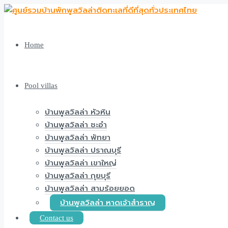
Home
Pool villas
บ้านพูลวิลล่า หัวหิน
บ้านพูลวิลล่า ชะอำ
บ้านพูลวิลล่า พัทยา
บ้านพูลวิลล่า ปราณบุรี
บ้านพูลวิลล่า เขาใหญ่
บ้านพูลวิลล่า กุยบุรี
บ้านพูลวิลล่า สามร้อยยอด
บ้านพูลวิลล่า หาดเจ้าสำราญ
Contact us