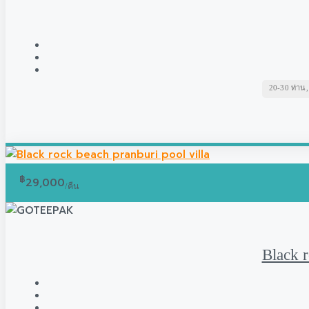
20-30 ท่าน,
฿
29,000
/คืน
Black 