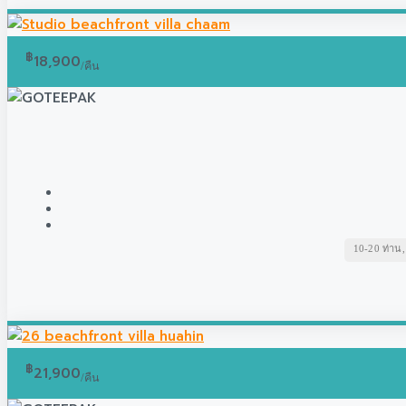
฿
18,900
/คืน
10-20 ท่าน,
฿
21,900
/คืน